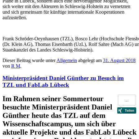
Pläne in Lübeck, sondern auch eine hervorragende Möglichkeit,
sich weiter mit den Akteuren in Schleswig-Holstein zu vernetzten
und sich gemeinsam für künftige internationale Kooperationen
aufzustellen.
Frank Schröder-Oeynhausen (TZL), Bosco Lehr (Hochschule Flensb
(Dr. Klein AG), Thomas Eisenbarth (UzL), Rolf Sahre (Mach AG) un
Staatskanzlei des Landes Schleswig-Holstein).
Dieser Beitrag wurde unter
Allgemein
abgelegt am
31. August 2018
von
R M
.
Ministerpräsident Daniel Günther zu Besuch im
TZL und FabLab Lübeck
Im Rahmen seiner Sommertour
besuchte Ministerpräsident Daniel
Günther heute das TZL auf dem
Wissenschaftscampus, um sich über
aktuelle Projekte und das FabLab Lübeck