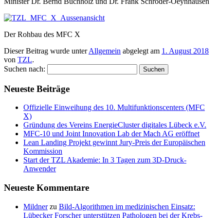
Minister Dr. Bernd Buchholz und Dr. Frank Schröder-Oeynhausen
Der Rohbau des MFC X
Dieser Beitrag wurde unter
Allgemein
abgelegt am
1. August 2018
von
TZL
.
Suchen nach:
Neueste Beiträge
Offizielle Einweihung des 10. Multifunktionscenters (MFC
X)
Gründung des Vereins EnergieCluster digitales Lübeck e.V.
MFC-10 und Joint Innovation Lab der Mach AG eröffnet
Lean Landing Projekt gewinnt Jury-Preis der Europäischen
Kommission
Start der TZL Akademie: In 3 Tagen zum 3D-Druck-
Anwender
Neueste Kommentare
Mildner
zu
Bild-Algorithmen im medizinischen Einsatz:
Lübecker Forscher unterstützen Pathologen bei der Krebs-