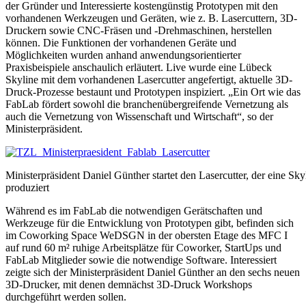
der Gründer und Interessierte kostengünstig Prototypen mit den
vorhandenen Werkzeugen und Geräten, wie z. B. Lasercuttern, 3D-
Druckern sowie CNC-Fräsen und -Drehmaschinen, herstellen
können. Die Funktionen der vorhandenen Geräte und
Möglichkeiten wurden anhand anwendungsorientierter
Praxisbeispiele anschaulich erläutert. Live wurde eine Lübeck
Skyline mit dem vorhandenen Lasercutter angefertigt, aktuelle 3D-
Druck-Prozesse bestaunt und Prototypen inspiziert. „Ein Ort wie das
FabLab fördert sowohl die branchenübergreifende Vernetzung als
auch die Vernetzung von Wissenschaft und Wirtschaft“, so der
Ministerpräsident.
Ministerpräsident Daniel Günther startet den Lasercutter, der eine S
produziert
Während es im FabLab die notwendigen Gerätschaften und
Werkzeuge für die Entwicklung von Prototypen gibt, befinden sich
im Coworking Space WeDSGN in der obersten Etage des MFC I
auf rund 60 m² ruhige Arbeitsplätze für Coworker, StartUps und
FabLab Mitglieder sowie die notwendige Software. Interessiert
zeigte sich der Ministerpräsident Daniel Günther an den sechs neuen
3D-Drucker, mit denen demnächst 3D-Druck Workshops
durchgeführt werden sollen.