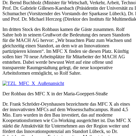
Dr. Bernd Buchholz (Minister für Wirtschaft, Verkehr, Arbeit, Techn
Prof. Dr. Gabriele Gillesen-Kaesbach (Präsidentin der Universität 
Schumacher (Vorsitzender des Vorstands der Sparkasse Lübeck), Dr.
und Prof. Dr. Michael Herczeg (Direktor des Instituts für Multimediale 
Im dritten Stock des Rohbaus kamen die Gäste zusammen. Rolf
Sahre hob in seinem Grußwort die Bedeutung des neuen Standorts
für die MACH AG hervor: „Wir brauchten Platz zum Wachsen und
gleichzeitig einen Standort, an dem wir an Innovationen
partizipieren können“. Im MFC X finden sie diesen Platz. Künftig
sollen hier 70 neue Arbeitsplätze für Mitarbeiter der MACH AG
entstehen. Dabei werde bewusst Wert auf eine offene und
transparente Raumgestaltung gelegt, die neue kooperative
Arbeitsformen ermöglicht, so Rolf Sahre.
Der Rohbau des MFC X in der Maria-Goeppert-Straße
Dr. Frank Schröder-Oeynhausen bezeichnete das MFC X als eines
der innovativsten MFCs auf dem Wissenschaftscampus. Rund 4,5
Mio. Euro wurden in den Bau investiert, das auf moderne
Kooperationsformen wie Co-Working ausgerichtet ist. Das MFC X
stärkt die Attraktivität für Unternehmen aus der Region weiter und
fördert das Innovationspotenzial am Standort Lübeck, so Dr.