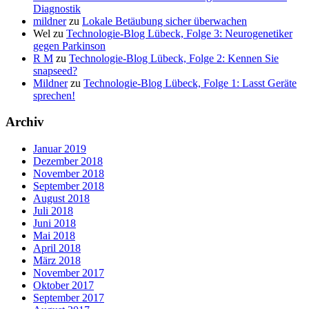
Diagnostik
mildner
zu
Lokale Betäubung sicher überwachen
Wel
zu
Technologie-Blog Lübeck, Folge 3: Neurogenetiker
gegen Parkinson
R M
zu
Technologie-Blog Lübeck, Folge 2: Kennen Sie
snapseed?
Mildner
zu
Technologie-Blog Lübeck, Folge 1: Lasst Geräte
sprechen!
Archiv
Januar 2019
Dezember 2018
November 2018
September 2018
August 2018
Juli 2018
Juni 2018
Mai 2018
April 2018
März 2018
November 2017
Oktober 2017
September 2017