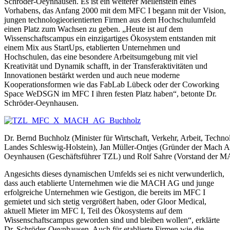
Schröder-Oeynhausen. Es ist ein weiterer Meilenstein eines
Vorhabens, das Anfang 2000 mit dem MFC I begann mit der Vision,
jungen technologieorientierten Firmen aus dem Hochschulumfeld
einen Platz zum Wachsen zu geben. „Heute ist auf dem
Wissenschaftscampus ein einzigartiges Ökosystem entstanden mit
einem Mix aus StartUps, etablierten Unternehmen und
Hochschulen, das eine besondere Arbeitsumgebung mit viel
Kreativität und Dynamik schafft, in der Transferaktivitäten und
Innovationen bestärkt werden und auch neue moderne
Kooperationsformen wie das FabLab Lübeck oder der Coworking
Space WeDSGN im MFC I ihren festen Platz haben“, betonte Dr.
Schröder-Oeynhausen.
Dr. Bernd Buchholz (Minister für Wirtschaft, Verkehr, Arbeit, Techn
Landes Schleswig-Holstein), Jan Müller-Ontjes (Gründer der Mach A
Oeynhausen (Geschäftsführer TZL) und Rolf Sahre (Vorstand der MAC
Angesichts dieses dynamischen Umfelds sei es nicht verwunderlich,
dass auch etablierte Unternehmen wie die MACH AG und junge
erfolgreiche Unternehmen wie Gestigon, die bereits im MFC I
gemietet und sich stetig vergrößert haben, oder Gloor Medical,
aktuell Mieter im MFC I, Teil des Ökosystems auf dem
Wissenschaftscampus geworden sind und bleiben wollen“, erklärte
Dr. Schröder-Oeynhausen. Auch für etablierte Firmen wie die