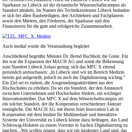
Sparkasse zu Lübeck sei der dynamische Wissenschaftscampus als
Standort attraktiv. Im Namen des Technikzentrums Lübeck bedankte
er sich bei allen Baubeteiligten, den Architekten und Fachplanern
sowie den Mietern, den Förderern, der Sparkasse und den
Finanzierern für die gute und erfolgreiche Zusammenarbeit.
Auch medial wurde die Veranstaltung begleitet
Anschließend begrüßte Minister Dr. Bernd Buchholz die Gäste. Für
ihn war die Expansion der MACH AG und somit die Bekennung
zum Standort Lübeck Anlass genug, sich das MFC X einmal
persönlich anzuschauen: „In Lübeck sind wir im Bereich Medizin
bereits gut aufgestellt, jedoch ist auch die Digitalisierung wichtig.“
Ein Ziel sei es zudem, die Ausgründungsaktivitäten aus den
Hochschulen zu erhöhen. Da sei ein Standort, der den Austausch
zwischen Unternehmen und Hochschulen fördere, ein wichtiger
Innovationstreiber. Das MFC X auf dem Wissenchaftscampus sei
ein solcher Standort, der die Kooperation verschiedener Akteure
ermögliche. Die MACH AG mit ihrem Joint Innovation Lab in
Kooperation mit dem Institut für Multimediale und Interaktive
Systeme der Universität zu Lübeck könne dazu beitragen, das Land
Schleswig-Holstein zu einem Vorreiter in Sachen Digitalisierung zu
machen. „Wir wollen zeigen, dass wir ein modernes Land sind, das