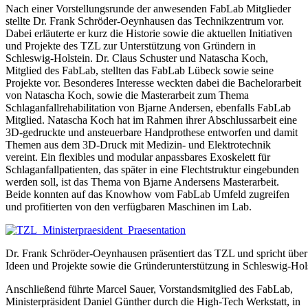
Nach einer Vorstellungsrunde der anwesenden FabLab Mitglieder
stellte Dr. Frank Schröder-Oeynhausen das Technikzentrum vor.
Dabei erläuterte er kurz die Historie sowie die aktuellen Initiativen
und Projekte des TZL zur Unterstützung von Gründern in
Schleswig-Holstein. Dr. Claus Schuster und Natascha Koch,
Mitglied des FabLab, stellten das FabLab Lübeck sowie seine
Projekte vor. Besonderes Interesse weckten dabei die Bachelorarbeit
von Natascha Koch, sowie die Masterarbeit zum Thema
Schlaganfallrehabilitation von Bjarne Andersen, ebenfalls FabLab
Mitglied. Natascha Koch hat im Rahmen ihrer Abschlussarbeit eine
3D-gedruckte und ansteuerbare Handprothese entworfen und damit
Themen aus dem 3D-Druck mit Medizin- und Elektrotechnik
vereint. Ein flexibles und modular anpassbares Exoskelett für
Schlaganfallpatienten, das später in eine Flechtstruktur eingebunden
werden soll, ist das Thema von Bjarne Andersens Masterarbeit.
Beide konnten auf das Knowhow vom FabLab Umfeld zugreifen
und profitierten von den verfügbaren Maschinen im Lab.
Dr. Frank Schröder-Oeynhausen präsentiert das TZL und spricht über
Ideen und Projekte sowie die Gründerunterstützung in Schleswig-Hol
Anschließend führte Marcel Sauer, Vorstandsmitglied des FabLab,
Ministerpräsident Daniel Günther durch die High-Tech Werkstatt, in