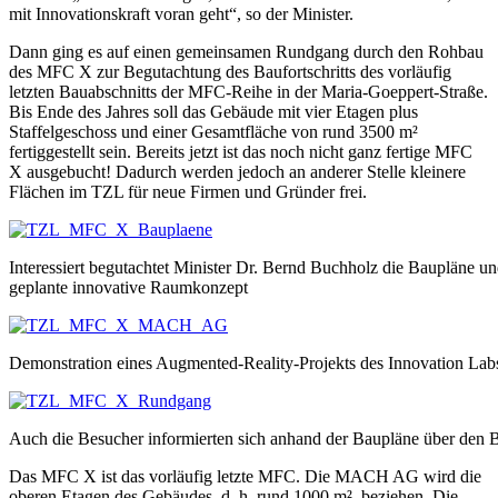
mit Innovationskraft voran geht“, so der Minister.
Dann ging es auf einen gemeinsamen Rundgang durch den Rohbau
des MFC X zur Begutachtung des Baufortschritts des vorläufig
letzten Bauabschnitts der MFC-Reihe in der Maria-Goeppert-Straße.
Bis Ende des Jahres soll das Gebäude mit vier Etagen plus
Staffelgeschoss und einer Gesamtfläche von rund 3500 m²
fertiggestellt sein. Bereits jetzt ist das noch nicht ganz fertige MFC
X ausgebucht! Dadurch werden jedoch an anderer Stelle kleinere
Flächen im TZL für neue Firmen und Gründer frei.
Interessiert begutachtet Minister Dr. Bernd Buchholz die Baupläne und
geplante innovative Raumkonzept
Demonstration eines Augmented-Reality-Projekts des Innovation Lab
Auch die Besucher informierten sich anhand der Baupläne über den 
Das MFC X ist das vorläufig letzte MFC. Die MACH AG wird die
oberen Etagen des Gebäudes, d. h. rund 1000 m², beziehen. Die