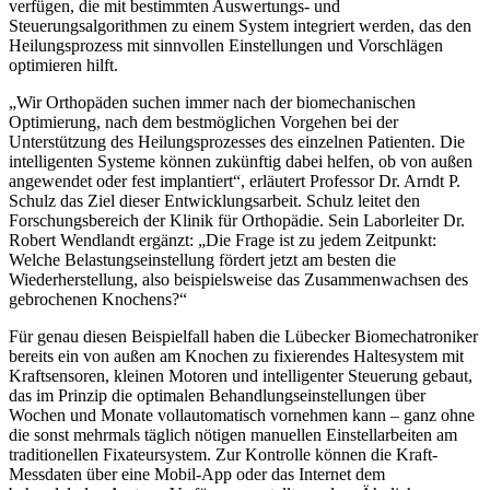
verfügen, die mit bestimmten Auswertungs- und
Steuerungsalgorithmen zu einem System integriert werden, das den
Heilungsprozess mit sinnvollen Einstellungen und Vorschlägen
optimieren hilft.
„Wir Orthopäden suchen immer nach der biomechanischen
Optimierung, nach dem bestmöglichen Vorgehen bei der
Unterstützung des Heilungsprozesses des einzelnen Patienten. Die
intelligenten Systeme können zukünftig dabei helfen, ob von außen
angewendet oder fest implantiert“, erläutert Professor Dr. Arndt P.
Schulz das Ziel dieser Entwicklungsarbeit. Schulz leitet den
Forschungsbereich der Klinik für Orthopädie. Sein Laborleiter Dr.
Robert Wendlandt ergänzt: „Die Frage ist zu jedem Zeitpunkt:
Welche Belastungseinstellung fördert jetzt am besten die
Wiederherstellung, also beispielsweise das Zusammenwachsen des
gebrochenen Knochens?“
Für genau diesen Beispielfall haben die Lübecker Biomechatroniker
bereits ein von außen am Knochen zu fixierendes Haltesystem mit
Kraftsensoren, kleinen Motoren und intelligenter Steuerung gebaut,
das im Prinzip die optimalen Behandlungseinstellungen über
Wochen und Monate vollautomatisch vornehmen kann – ganz ohne
die sonst mehrmals täglich nötigen manuellen Einstellarbeiten am
traditionellen Fixateursystem. Zur Kontrolle können die Kraft-
Messdaten über eine Mobil-App oder das Internet dem