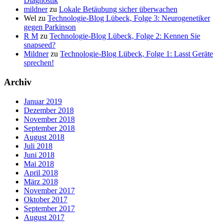
Diagnostik
mildner
zu
Lokale Betäubung sicher überwachen
Wel
zu
Technologie-Blog Lübeck, Folge 3: Neurogenetiker
gegen Parkinson
R M
zu
Technologie-Blog Lübeck, Folge 2: Kennen Sie
snapseed?
Mildner
zu
Technologie-Blog Lübeck, Folge 1: Lasst Geräte
sprechen!
Archiv
Januar 2019
Dezember 2018
November 2018
September 2018
August 2018
Juli 2018
Juni 2018
Mai 2018
April 2018
März 2018
November 2017
Oktober 2017
September 2017
August 2017