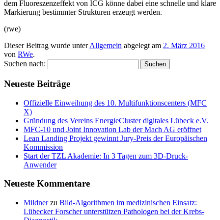
dem Fluoreszenzeffekt von ICG könne dabei eine schnelle und klare
Markierung bestimmter Strukturen erzeugt werden.
(rwe)
Dieser Beitrag wurde unter
Allgemein
abgelegt am
2. März 2016
von
RWe
.
Suchen nach:
Neueste Beiträge
Offizielle Einweihung des 10. Multifunktionscenters (MFC
X)
Gründung des Vereins EnergieCluster digitales Lübeck e.V.
MFC-10 und Joint Innovation Lab der Mach AG eröffnet
Lean Landing Projekt gewinnt Jury-Preis der Europäischen
Kommission
Start der TZL Akademie: In 3 Tagen zum 3D-Druck-
Anwender
Neueste Kommentare
Mildner
zu
Bild-Algorithmen im medizinischen Einsatz:
Lübecker Forscher unterstützen Pathologen bei der Krebs-