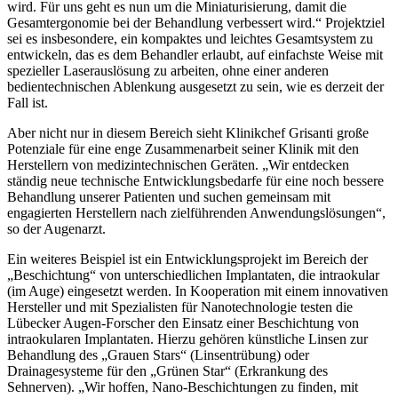
wird. Für uns geht es nun um die Miniaturisierung, damit die
Gesamtergonomie bei der Behandlung verbessert wird.“ Projektziel
sei es insbesondere, ein kompaktes und leichtes Gesamtsystem zu
entwickeln, das es dem Behandler erlaubt, auf einfachste Weise mit
spezieller Laserauslösung zu arbeiten, ohne einer anderen
bedientechnischen Ablenkung ausgesetzt zu sein, wie es derzeit der
Fall ist.
Aber nicht nur in diesem Bereich sieht Klinikchef Grisanti große
Potenziale für eine enge Zusammenarbeit seiner Klinik mit den
Herstellern von medizintechnischen Geräten. „Wir entdecken
ständig neue technische Entwicklungsbedarfe für eine noch bessere
Behandlung unserer Patienten und suchen gemeinsam mit
engagierten Herstellern nach zielführenden Anwendungslösungen“,
so der Augenarzt.
Ein weiteres Beispiel ist ein Entwicklungsprojekt im Bereich der
„Beschichtung“ von unterschiedlichen Implantaten, die intraokular
(im Auge) eingesetzt werden. In Kooperation mit einem innovativen
Hersteller und mit Spezialisten für Nanotechnologie testen die
Lübecker Augen-Forscher den Einsatz einer Beschichtung von
intraokularen Implantaten. Hierzu gehören künstliche Linsen zur
Behandlung des „Grauen Stars“ (Linsentrübung) oder
Drainagesysteme für den „Grünen Star“ (Erkrankung des
Sehnerven). „Wir hoffen, Nano-Beschichtungen zu finden, mit