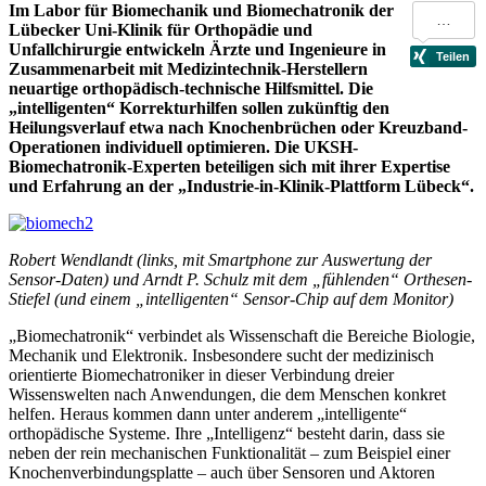
Im Labor für Biomechanik und Biomechatronik der
Lübecker Uni-Klinik für Orthopädie und
Unfallchirurgie entwickeln Ärzte und Ingenieure in
Zusammenarbeit mit Medizintechnik-Herstellern
neuartige orthopädisch-technische Hilfsmittel. Die
„intelligenten“ Korrekturhilfen sollen zukünftig den
Heilungsverlauf etwa nach Knochenbrüchen oder Kreuzband-
Operationen individuell optimieren. Die UKSH-
Biomechatronik-Experten beteiligen sich mit ihrer Expertise
und Erfahrung an der „Industrie-in-Klinik-Plattform Lübeck“.
Robert Wendlandt (links, mit Smartphone zur Auswertung der
Sensor-Daten) und Arndt P. Schulz mit dem „fühlenden“ Orthesen-
Stiefel (und einem „intelligenten“ Sensor-Chip auf dem Monitor)
„Biomechatronik“ verbindet als Wissenschaft die Bereiche Biologie,
Mechanik und Elektronik. Insbesondere sucht der medizinisch
orientierte Biomechatroniker in dieser Verbindung dreier
Wissenswelten nach Anwendungen, die dem Menschen konkret
helfen. Heraus kommen dann unter anderem „intelligente“
orthopädische Systeme. Ihre „Intelligenz“ besteht darin, dass sie
neben der rein mechanischen Funktionalität – zum Beispiel einer
Knochenverbindungsplatte – auch über Sensoren und Aktoren