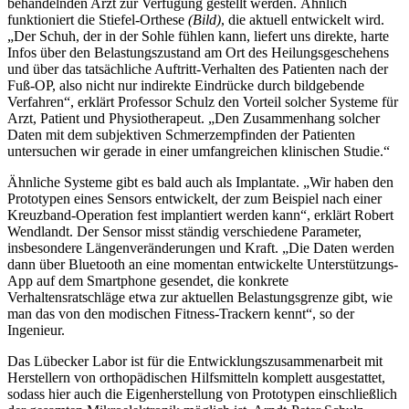
behandelnden Arzt zur Verfügung gestellt werden. Ähnlich
funktioniert die Stiefel-Orthese
(Bild)
, die aktuell entwickelt wird.
„Der Schuh, der in der Sohle fühlen kann, liefert uns direkte, harte
Infos über den Belastungszustand am Ort des Heilungsgeschehens
und über das tatsächliche Auftritt-Verhalten des Patienten nach der
Fuß-OP, also nicht nur indirekte Eindrücke durch bildgebende
Verfahren“, erklärt Professor Schulz den Vorteil solcher Systeme für
Arzt, Patient und Physiotherapeut. „Den Zusammenhang solcher
Daten mit dem subjektiven Schmerzempfinden der Patienten
untersuchen wir gerade in einer umfangreichen klinischen Studie.“
Ähnliche Systeme gibt es bald auch als Implantate. „Wir haben den
Prototypen eines Sensors entwickelt, der zum Beispiel nach einer
Kreuzband-Operation fest implantiert werden kann“, erklärt Robert
Wendlandt. Der Sensor misst ständig verschiedene Parameter,
insbesondere Längenveränderungen und Kraft. „Die Daten werden
dann über Bluetooth an eine momentan entwickelte Unterstützungs-
App auf dem Smartphone gesendet, die konkrete
Verhaltensratschläge etwa zur aktuellen Belastungsgrenze gibt, wie
man das von den modischen Fitness-Trackern kennt“, so der
Ingenieur.
Das Lübecker Labor ist für die Entwicklungszusammenarbeit mit
Herstellern von orthopädischen Hilfsmitteln komplett ausgestattet,
sodass hier auch die Eigenherstellung von Prototypen einschließlich