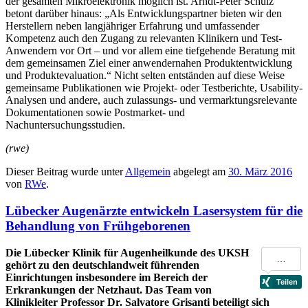
der gesamten Mikroelektronik möglich ist. Arndt-Peter Schulz
betont darüber hinaus: „Als Entwicklungspartner bieten wir den
Herstellern neben langjähriger Erfahrung und umfassender
Kompetenz auch den Zugang zu relevanten Klinikern und Test-
Anwendern vor Ort – und vor allem eine tiefgehende Beratung mit
dem gemeinsamen Ziel einer anwendernahen Produktentwicklung
und Produktevaluation.“ Nicht selten entständen auf diese Weise
gemeinsame Publikationen wie Projekt- oder Testberichte, Usability-
Analysen und andere, auch zulassungs- und vermarktungsrelevante
Dokumentationen sowie Postmarket- und
Nachuntersuchungsstudien.
(rwe)
Dieser Beitrag wurde unter
Allgemein
abgelegt am
30. März 2016
von
RWe
.
Lübecker Augenärzte entwickeln Lasersystem für die
Behandlung von Frühgeborenen
Die Lübecker Klinik für Augenheilkunde des UKSH
gehört zu den deutschlandweit führenden
Einrichtungen insbesondere im Bereich der
Erkrankungen der Netzhaut. Das Team von
Klinikleiter Professor Dr. Salvatore Grisanti beteiligt sich