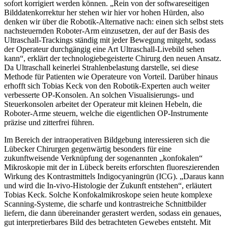
sofort korrigiert werden können. „Rein von der softwareseitigen
Bilddatenkorrektur her stehen wir hier vor hohen Hürden, also
denken wir über die Robotik-Alternative nach: einen sich selbst stets
nachsteuernden Roboter-Arm einzusetzen, der auf der Basis des
Ultraschall-Trackings ständig mit jeder Bewegung mitgeht, sodass
der Operateur durchgängig eine Art Ultraschall-Livebild sehen
kann“, erklärt der technologiebegeisterte Chirurg den neuen Ansatz.
Da Ultraschall keinerlei Strahlenbelastung darstelle, sei diese
Methode für Patienten wie Operateure von Vorteil. Darüber hinaus
erhofft sich Tobias Keck von den Robotik-Experten auch weiter
verbesserte OP-Konsolen. An solchen Visualisierungs- und
Steuerkonsolen arbeitet der Operateur mit kleinen Hebeln, die
Roboter-Arme steuern, welche die eigentlichen OP-Instrumente
präzise und zitterfrei führen.
Im Bereich der intraoperativen Bildgebung interessieren sich die
Lübecker Chirurgen gegenwärtig besonders für eine
zukunftweisende Verknüpfung der sogenannten „konfokalen“
Mikroskopie mit der in Lübeck bereits erforschten fluoreszierenden
Wirkung des Kontrastmittels Indigocyaningrün (ICG). „Daraus kann
und wird die In-vivo-Histologie der Zukunft entstehen“, erläutert
Tobias Keck. Solche Konfokalmikroskope seien heute komplexe
Scanning-Systeme, die scharfe und kontrastreiche Schnittbilder
liefern, die dann übereinander gerastert werden, sodass ein genaues,
gut interpretierbares Bild des betrachteten Gewebes entsteht. Mit