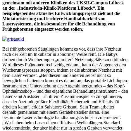
gemeinsam mit anderen Kliniken des UKSH-Campus Lübeck
an der „Industrie-in-Klinik-Plattform Lübeck“. Ein
beispielgebendes aktuelles Entwicklungsprojekt zielt auf die
Miniaturisierung und leichtere Handhabbarkeit von
Lasersystemen, die insbesondere für die Behandlung von
Frühgeborenen eingesetzt werden sollen.
Bei frühgeborenen Säuglingen kommt es vor, dass ihre Netzhaut
nach der Zeit im Inkubator in abnormer Weise reift. Die Babys
drohen durch Wucherungen „unreifer“ Netzhautgefäße zu erblinden.
Wird dieses Phänomen rechtzeitig erkannt, kann der Augenarzt den
Wucherungsprozess stoppen, indem er die abnorme Netzhaut mit
dem Laser verödet. „Bei diesen und anderen selbst nicht so
beweglichen Patienten kommt es darauf an, das portable Lichtlupen-
Instrument zur Untersuchung des Augenhintergrundes – das Kopf-
Ophthalmoskop – und das eigentliche Behandlungsinstrument – den
Laser samt Auslöser – in ihrem Zusammenspiel so zu optimieren,
dass der Arzt mit größter Flexibilität, Sicherheit und Effektivität
arbeiten kann“, erklärt Salvatore Grisanti. Sein Team arbeitet
deshalb gemeinsam mit einem Gerätehersteller daran, eine
bestimmte Lasertechnologie handhabungstechnisch zu erneuern:
„Wir haben beim Laser einen effektiven Wellenlängen-Standard
wiederentdeckt, der aber bisher nur in großen Geräten verwendet