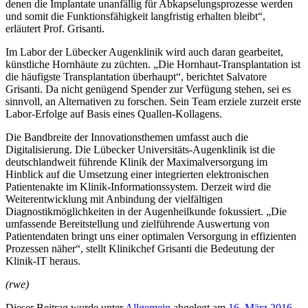
denen die Implantate unanfällig für Abkapselungsprozesse werden
und somit die Funktionsfähigkeit langfristig erhalten bleibt“,
erläutert Prof. Grisanti.
Im Labor der Lübecker Augenklinik wird auch daran gearbeitet,
künstliche Hornhäute zu züchten. „Die Hornhaut-Transplantation ist
die häufigste Transplantation überhaupt“, berichtet Salvatore
Grisanti. Da nicht genügend Spender zur Verfügung stehen, sei es
sinnvoll, an Alternativen zu forschen. Sein Team erziele zurzeit erste
Labor-Erfolge auf Basis eines Quallen-Kollagens.
Die Bandbreite der Innovationsthemen umfasst auch die
Digitalisierung. Die Lübecker Universitäts-Augenklinik ist die
deutschlandweit führende Klinik der Maximalversorgung im
Hinblick auf die Umsetzung einer integrierten elektronischen
Patientenakte im Klinik-Informationssystem. Derzeit wird die
Weiterentwicklung mit Anbindung der vielfältigen
Diagnostikmöglichkeiten in der Augenheilkunde fokussiert. „Die
umfassende Bereitstellung und zielführende Auswertung von
Patientendaten bringt uns einer optimalen Versorgung in effizienten
Prozessen näher“, stellt Klinikchef Grisanti die Bedeutung der
Klinik-IT heraus.
(rwe)
Dieser Beitrag wurde unter
Allgemein
abgelegt am
16. März 2016